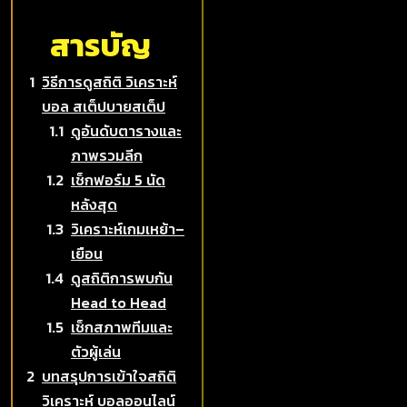
วิธีการดูสถิติ วิเคราะห์
บอล สเต็ปบายสเต็ป
ดูอันดับตารางและ
ภาพรวมลีก
เช็กฟอร์ม 5 นัด
หลังสุด
วิเคราะห์เกมเหย้า–
เยือน
ดูสถิติการพบกัน
Head to Head
เช็กสภาพทีมและ
ตัวผู้เล่น
บทสรุปการเข้าใจสถิติ
วิเคราะห์ บอลออนไลน์