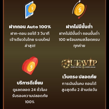
ฝากถอน Auto 100%
ฝากไม่มีขั้นต่ำ
ฝาก-ถอน ออโต้ 3 วินาที
ฝากไม่มีขั้นต่ำ ถอนขั้นต่ำ
เจ้าเดียวในไทย ระบบใหม่
100 พร้อมเกมสล็อตครบ
ล่าสุด!
ทุกค่าย
เว็บตรง ปลอดภัย
บริการดีเยี่ยม
การเงินมั่นคง ถอนได้
สูงสุดถึง 2 ล้านต่อวัน
ดูแลตลอด 24 ชั่วโมง
รับรองความปลอดภัย
100%