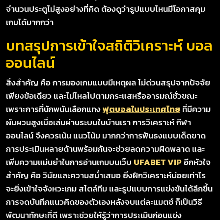
จำนวนประตูไม่สูงอย่างที่คิด ต้องดูว่ารูปแบบไหนมีโอกาสคุม
เกมได้มากกว่า
บทสรุปการเข้าใจสถิติวิเคราะห์ บอล
ออนไลน์
สิ่งสำคัญ คือ การมองเกมแบบมีเหตุผล ไม่ด่วนสรุปจากปัจจัย
เพียงข้อเดียว และไม่ไหลไปตามกระแสหรืออารมณ์ชั่วขณะ
เพราะการที่นักพนันเลือกแทง
ฟุตบอลในประเทศไทย
ที่มีความ
ผันผวนสูงเมื่อเล่นผ่านระบบในบ้านเรา การวิเคราะห์ กีฬา
ออนไลน์ จึงควรเน้น แนวโน้ม มากกว่าการฟันธงแบบเด็ดขาด
การประเมินหลายด้านพร้อมกันจะช่วยลดความผิดพลาด และ
เพิ่มความแม่นยำในการอ่านเกมบนเว็บ
UFABET VIP
อีกหัวใจ
สำคัญ คือ วินัยและความสม่ำเสมอ ยิ่งฝึกวิเคราะห์บ่อยเท่าไร
จะยิ่งเข้าใจจังหวะเกม สไตล์ทีม และรูปแบบการแข่งขันได้ลึกขึ้น
การจดบันทึกแนวคิดของตัวเองหลังจบแต่ละแมตช์ ก็เป็นวิธี
พัฒนาทักษะที่ดี เพราะช่วยให้รู้ว่าการประเมินก่อนแข่ง