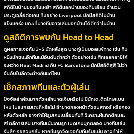
สถิติในบ้านของทีมเหย้า สถิตินอกบ้านของทีมเยือน จำนวน
ประตูเฉลี่ยต่อเกม ทีมอย่าง Liverpool มักมีสถิติในบ้าน
แข็งแกร่ง ขณะที่บางทีมอาจเล่นนอกบ้านได้ดีกว่าในบ้าน
ดูสถิติการพบกัน Head to Head
ดูผลการเจอกัน 3–5 นัดหลังสุด บางคู่เป็นบอลแพ้ทาง เช่น ทีม
หนึ่งมักชนะอีกทีมแม้อันดับต่ำกว่า ตัวอย่างเช่น ศึกเอลกลาซิโก้
ระหว่าง Real Madrid กับ FC Barcelona มักมีสถิติสูสี ไม่ว่า
อันดับในลีกจะต่างกันแค่ไหน
เช็กสภาพทีมและตัวผู้เล่น
ปัจจัยสำคัญมากตัวหลักบาดเจ็บหรือไม่ มีนักเตะติดโทษแบน
ไหม โปรแกรมเตะถี่หรือไม่ ถ้าขาดกองหน้าตัวจบสกอร์ หรือกอง
หลังตัวหลัก อาจทำให้รูปเกมเปลี่ยนทันที วิเคราะห์แท็กติกและ
สไตล์การเล่น บางทีมเน้นเกมรุก เปิดเกมบุกตลอด บางทีมเล่น
รับลึก รอสวนกลับ หากทีมรุกจัดเจอกับทีมรับแน่น อาจทำให้