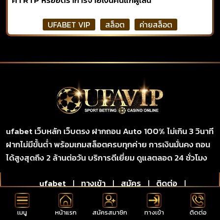
ค่า RTP หรืออัตราการจ่ายเงินคืนแก่ผู้เล่น
UFABET VIP
สล็อต
ค่ายสล็อต
ufabet เว็บหลัก เว็บตรง ฝากถอน Auto 100% ไม่เกิน 3 วินาที
ฝากไม่มีขั้นต่ำ พร้อมเกมสล็อตครบทุกค่าย การเงินมั่นคง ถอน
ได้สูงสุดถึง 2 ล้านต่อวัน บริการดีเยี่ยม ดูแลตลอด 24 ชั่วโมง
ufabet
ทางเข้า
สมัคร
ติดต่อ
|
|
|
|
ข้อกำหนดและเงื่อนไข
|
เมนู
หน้าแรก
สมัครสมาชิก
ทางเข้า
ติดต่อ