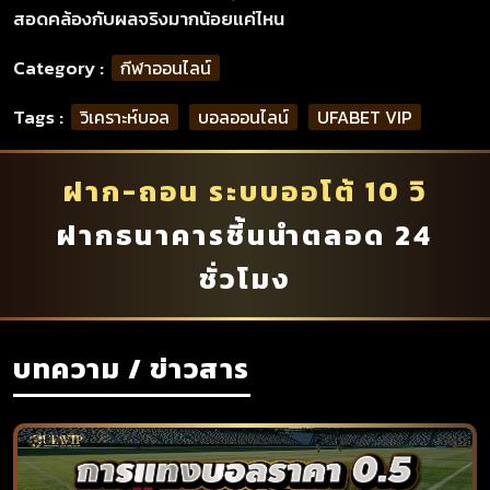
สอดคล้องกับผลจริงมากน้อยแค่ไหน
Category :
กีฬาออนไลน์
Tags :
วิเคราะห์บอล
บอลออนไลน์
UFABET VIP
ฝาก-ถอน ระบบออโต้ 10 วิ
ฝากธนาคารชี้นนำตลอด 24
ชั่วโมง
บทความ / ข่าวสาร