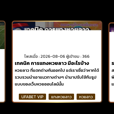
โพสเมื่อ : 2026-08-06
ผู้เข้าชม : 366
เทคนิค การแทงหวยลาว มีอะไรบ้าง
ร
หวยลาว ที่แตกต่างกันออกไป แต่เราเชื่อว่าหากได้
ส
รวบรวมนำเอาแนวทางต่างๆ นำมาปรับใช้กับรูป
พ
แบบของเว็บหวยออนไลน์นั้น
แ
UFABET VIP
แทงหวยลาว
หวยลาว