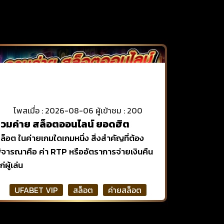
โพสเมื่อ : 2026-08-06
ผู้เข้าชม : 200
วมค่าย สล็อตออนไลน์ ยอดฮิต
ล็อต ในค่ายเกมใดเกมหนึ่ง สิ่งสำคัญที่ต้อง
ิจารณาคือ ค่า RTP หรืออัตราการจ่ายเงินคืน
ก่ผู้เล่น
UFABET VIP
สล็อต
ค่ายสล็อต