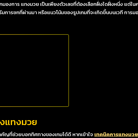
 มักมองการ แทงมวย
เป็นเพียงตัวเลขที่ต้องเลือกฝั่งใดฝั่งหนึ่ง แต่
อร์มการชกที่ผ่านมา หรือแนวโน้มของรูปเกมที่จะเกิดขึ้นบนเวที กา
่างแทงมวย
ัญที่ช่วยบอกทิศทางของเกมได้ดี หากเข้าใจ
เทคนิคการแทงมวยที