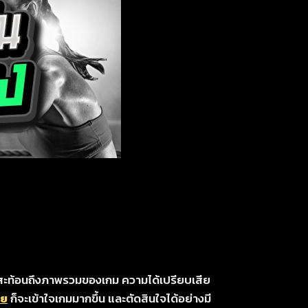
แต่สะท้อนถึงภาพรวมของเกม ความได้เปรียบเสีย
าย
ก็จะเข้าใจเกมมากขึ้น และตัดสินใจได้อย่างมี