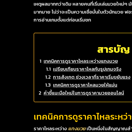
เหตุผลมากกว่าเดิม หลายคนที่เริ่มเล่นมวยใหม่ๆ
มากมาย ไม่ว่าจะเป็นความเชื่อมั่นในตัวนักมวย ฟ
การอ่านเกมตั้งแต่ก่อนเริ่มชก
เทคนิคการดูราคาไหลระหว่างแทงมวย
เปรียบเทียบราคาไหลกับรูปเกมจริง
การสังเกต ช่วงเวลาที่ราคาเริ่มขยับแรง
เทคนิคการดูราคาไหลมวยให้แม่น
คำชี้แนะมือใหม่ในการดูราคามวยออนไลน์
เทคนิคการดูราคาไหลระหว
ราคาไหลระหว่าง
แทงมวย
เป็นหนึ่งในสัญญาณสำค