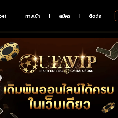
bet
|
ทางเข้า
|
สมัคร
|
ติดต่อ