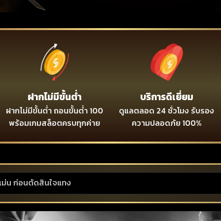
ฝากไม่มีขั้นต่ำ
บริการดีเยี่ยม
ฝากไม่มีขั้นต่ำ ถอนขั้นต่ำ 100
ดูแลตลอด 24 ชั่วโมง รับรอง
พร้อมเกมสล็อตครบทุกค่าย
ความปลอดภัย 100%
้แม่น ก่อนตัดสินใจแทง