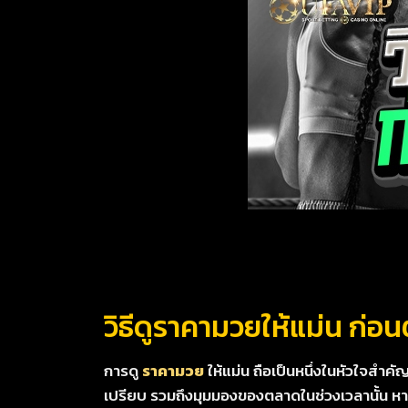
วิธีดูราคามวยให้แม่น ก่อ
การดู
ราคามวย
ให้แม่น ถือเป็นหนึ่งในหัวใจสำค
เปรียบ รวมถึงมุมมองของตลาดในช่วงเวลานั้น หาก