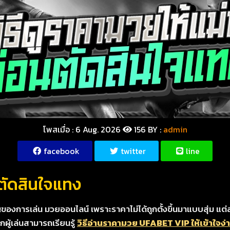
โพสเมื่อ : 6 Aug. 2026
156
BY :
admin
facebook
twitter
line
นตัดสินใจแทง
ัญของการเล่น มวยออนไลน์ เพราะราคาไม่ได้ถูกตั้งขึ้นมาแบบสุ่ม 
ผู้เล่นสามารถเรียนรู้
วิธีอ่านราคามวย
UFABET VIP ให้เข้าใจง่