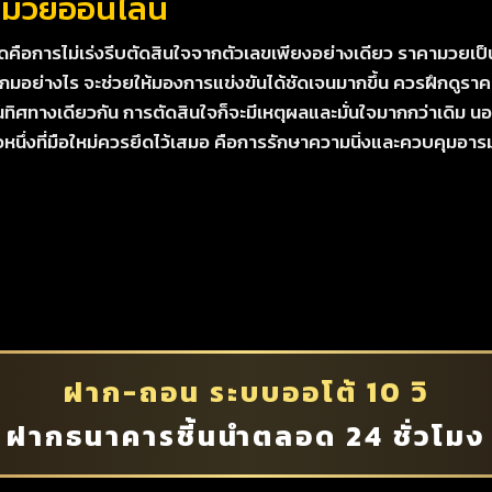
คามวยออนไลน์
สุดคือการไม่เร่งรีบตัดสินใจจากตัวเลขเพียงอย่างเดียว ราคามวยเป
ปเกมอย่างไร จะช่วยให้มองการแข่งขันได้ชัดเจนมากขึ้น ควรฝึกดูร
ในทิศทางเดียวกัน การตัดสินใจก็จะมีเหตุผลและมั่นใจมากกว่าเดิม นอ
หนึ่งที่มือใหม่ควรยึดไว้เสมอ คือการรักษาความนิ่งและควบคุมอา
ฝาก-ถอน ระบบออโต้ 10 วิ
ฝากธนาคารชี้นนำตลอด 24 ชั่วโมง