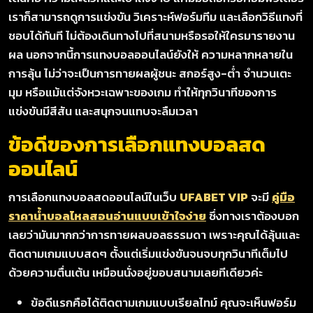
เราก็สามารถดูการแข่งขัน วิเคราะห์ฟอร์มทีม และเลือกวิธีแทงที่
ชอบได้ทันที ไม่ต้องเดินทางไปที่สนามหรือรอให้ใครมารายงาน
ผล นอกจากนี้การแทงบอลออนไลน์ยังให้ ความหลากหลายใน
การลุ้น ไม่ว่าจะเป็นการทายผลผู้ชนะ สกอร์สูง-ต่ำ จำนวนเตะ
มุม หรือแม้แต่จังหวะเฉพาะของเกม ทำให้ทุกวินาทีของการ
แข่งขันมีสีสัน และสนุกจนแทบจะลืมเวลา
ข้อดีของการเลือกแทงบอลสด
ออนไลน์
การเลือกแทงบอลสดออนไลน์ในเว็บ
UFABET VIP
จะมี
คู่มือ
ราคาน้ำบอลไหลสอนอ่านแบบเข้าใจง่าย
ซึ่งทางเราต้องบอก
เลยว่ามันมากกว่าการทายผลบอลธรรมดา เพราะคุณได้ลุ้นและ
ติดตามเกมแบบสดๆ ตั้งแต่เริ่มแข่งขันจนจบทุกวินาทีเต็มไป
ด้วยความตื่นเต้น เหมือนนั่งอยู่ขอบสนามเลยทีเดียวค่ะ
ข้อดีแรกคือได้ติดตามเกมแบบเรียลไทม์ คุณจะเห็นฟอร์ม