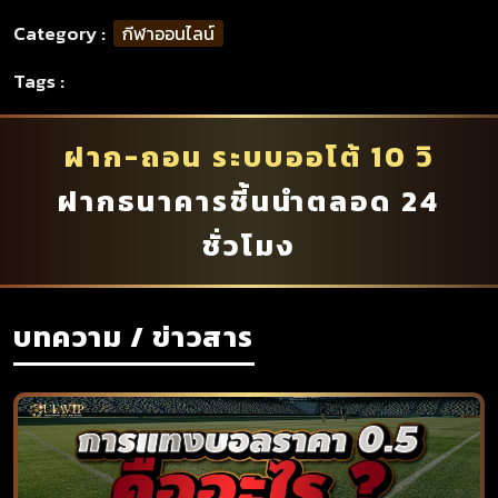
Category :
กีฬาออนไลน์
Tags :
ฝาก-ถอน ระบบออโต้ 10 วิ
ฝากธนาคารชี้นนำตลอด 24
ชั่วโมง
บทความ / ข่าวสาร