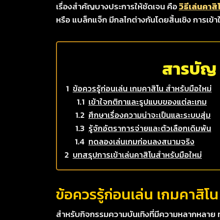
เรื่องสำคัญบางประการให้ชัดเจน คือ
วิธีเล่นคาส
หรือ แบล็กแจ็ก มีกลไกต่างกันโดยสิ้นเชิง การเข้า
ข้อควรรู้ก่อนเล่น เกมคาสิโน สำหรับมือใหม่
เข้าใจกติกาและรูปแบบของแต่ละเกม
ศึกษาเรื่องความน่าจะเป็นและระบบสุ่ม
รู้จักอัตราการจ่ายและตัวเลือกเดิมพัน
ทดลองเล่นเกมก่อนลงสนามจริง
บทสรุปการเข้าเล่นคาสิโนสำหรับมือใหม่
ข้อควรรู้ก่อนเล่น เกมคาสิโน
สำหรับกิจกรรมความบันเทิงที่มีความหลากหลาย ท