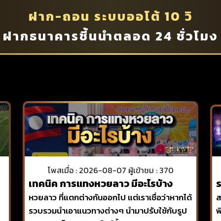
ฝาก-ถอน ระบบออโต้ 10 วิ
ฝากธนาคารชี้นนำตลอด 24 ชั่วโมง
โพสเมื่อ : 2026-08-07
ผู้เข้าชม : 370
เทคนิค การแทงหวยลาว มีอะไรบ้าง
ร
หวยลาว ที่แตกต่างกันออกไป แต่เราเชื่อว่าหากได้
ส
รวบรวมนำเอาแนวทางต่างๆ นำมาปรับใช้กับรูป
พ