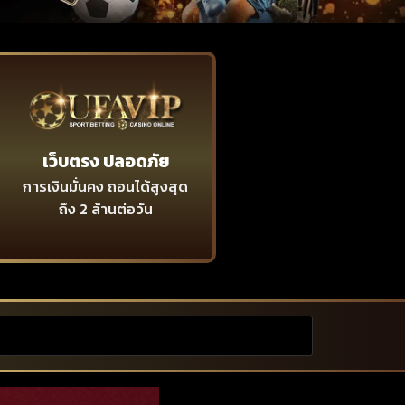
เว็บตรง ปลอดภัย
การเงินมั่นคง ถอนได้สูงสุด
ถึง 2 ล้านต่อวัน