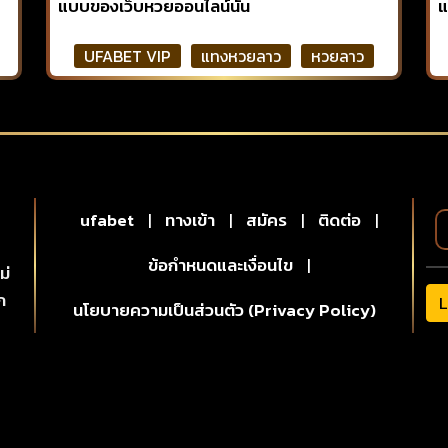
แบบของเว็บหวยออนไลน์นั้น
แ
UFABET VIP
แทงหวยลาว
หวยลาว
ufabet
ทางเข้า
สมัคร
ติดต่อ
|
|
|
|
ข้อกำหนดและเงื่อนไข
|
ม่
ก
L
นโยบายความเป็นส่วนตัว (Privacy Policy)
Copyright ©
ufabetvip.org
, All Right Reserved.