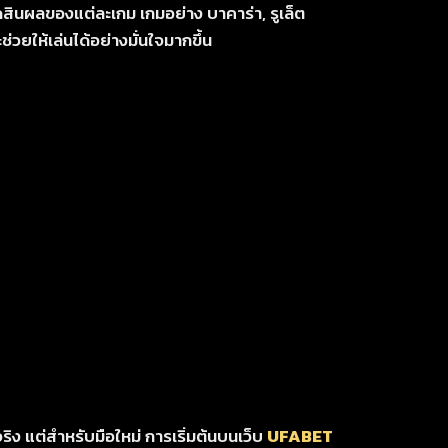
ตัดสินผลของแต่ละเกม เกมอย่าง บาคาร่า, รูเล็ต
่วยให้เล่นได้อย่างมั่นใจมากขึ้น
ง แต่สำหรับมือใหม่ การเริ่มต้นบนเว็บ
UFABET