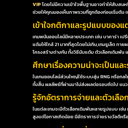
VIP
โดยไม่มีความเข้าใจพื้นฐานอาจทำให้สับสนหรื
ช่วยให้คุณมองเห็นภาพรวมที่ถูกต้องก่อนเริ่มต้น 
เข้าใจกติกาและรูปแบบของแต
เกมพนันออนไลน์มีหลายประเภท เช่น บาคาร่า เปรียบเ
แต้มให้ใกล้ 21 มากที่สุดโดยไม่เกิน,เกมรูเล็ต 
โครงสร้างต่างกัน ทั้งวิธีนับแต้ม ตัวเลือกเดิมพั
ศึกษาเรื่องความน่าจะเป็นและ
ในเกมออนไลน์ส่วนใหญ่ใช้ระบบสุ่ม RNG หรือกลไกต
ทั้งสิ้น ผลลัพธ์ที่ผ่านมาไม่ส่งผลต่อรอบถัดไป แ
รู้จักอัตราการจ่ายและตัวเลือ
ในแต่ละเกมจะมีตัวเลือกเดิมพันหลายรูปแบบ เช่น 
สูงแต่โอกาสเกิดน้อย มีอัตราการจ่ายรางวัลดีหรือ