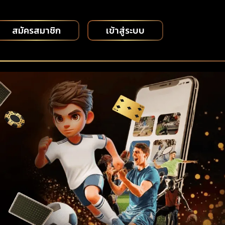
สมัครสมาชิก
เข้าสู่ระบบ