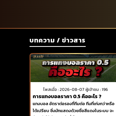
บทความ / ข่าวสาร
โพสเมื่อ : 2026-08-07
ผู้เข้าชม : 196
การแทงบอลราคา 0.5 คืออะไร ?
แทงบอล อัตราต่อรองที่ทีมต่อ ทีมที่เก่งกว่าหรือ
ได้เปรียบ ซึ่งมักแสดงด้วยชื่อสีแดงในระบบ จะ