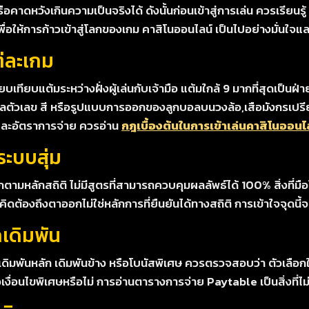
อคาดหวังเกินความเป็นจริงได้ ดังนั้นก่อนเข้าสู่การเล่น ควรเรียน
เพื่อให้การก้าวเข้าสู่โลกของเกม คาสิโนออนไลน์ เป็นไปอย่างมั่นใจ
่ละเกม
ทียบแต้มระหว่างฝั่งผู้เล่นกับเจ้ามือ แต้มใกล้ 9 มากที่สุดเป็นฝ่
ทายผลตัวเลข สี หรือรูปแบบการออกของลูกบอลบนวงล้อ,เสือมังกรเปร
น และอัตราการจ่าย ควรอ่าน
กฎเบื้องต้นในการเข้าเล่นคาสิโนออนไ
ระบบสุ่ม
ามหลักสถิติ ไม่มีสูตรที่สามารถควบคุมผลลัพธ์ได้ 100% สิ่งที่มือ
นวคิดต้องถึงตาออกไม่ใช่หลักการที่ยืนยันได้ทางสถิติ การเข้าใจจุ
กเดิมพัน
เดิมพันหลัก เดิมพันข้าง หรือโบนัสพิเศษ ควรตรวจสอบว่า ตัวเลือกใ
เงื่อนไขพิเศษหรือไม่ การอ่านตารางการจ่าย Paytable เป็นสิ่งที่