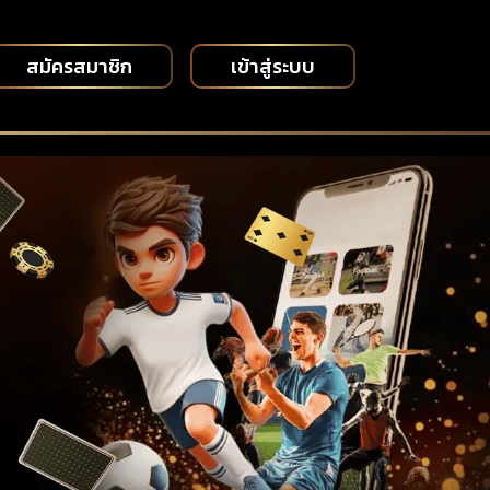
สมัครสมาชิก
เข้าสู่ระบบ