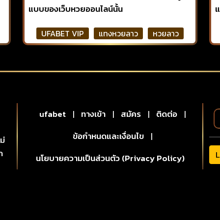
แบบของเว็บหวยออนไลน์นั้น
แ
UFABET VIP
แทงหวยลาว
หวยลาว
ufabet
ทางเข้า
สมัคร
ติดต่อ
|
|
|
|
ข้อกำหนดและเงื่อนไข
|
ม่
ก
L
นโยบายความเป็นส่วนตัว (Privacy Policy)
Copyright ©
ufabetvip.org
, All Right Reserved.