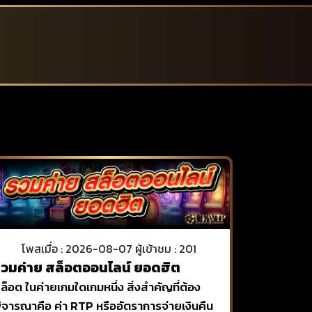
โพสเมื่อ : 2026-08-07
ผู้เข้าชม : 201
วมค่าย สล็อตออนไลน์ ยอดฮิต
ล็อต ในค่ายเกมใดเกมหนึ่ง สิ่งสำคัญที่ต้อง
ิจารณาคือ ค่า RTP หรืออัตราการจ่ายเงินคืน