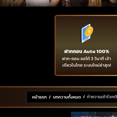
ฝากถอน Auto 100%
ฝาก-ถอน ออโต้ 3 วินาที เจ้า
เดียวในไทย ระบบใหม่ล่าสุด!
ทำความเข้าใจกต
หน้าแรก
บทความทั้งหมด