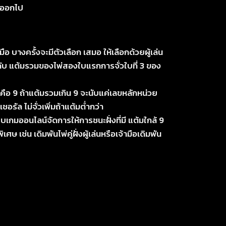
่งออกไป
ามือ บางครั้งจะมีตัวเลือก เสมอ ให้เลือกด้วยผู้เล่น
อยู่กับ แต้มรวมของไพ่สองใบแรกการจั่วใบที่ 3 ของ
ั่งคือ 9 ถ้าแต้มรวมเกิน 9 จะนับแค่เลขหลักหน่วย
ชอรัล ไม่จั่วเพิ่มถ้าแต้มต่ำกว่า
บบเกมออนไลน์จัดการให้การชนะฝั่งที่มี แต้มใกล้ 9
เศษ เช่น เดิมพันไพ่คู่ฝั่งผู้เล่นหรือเจ้ามือเดิมพัน