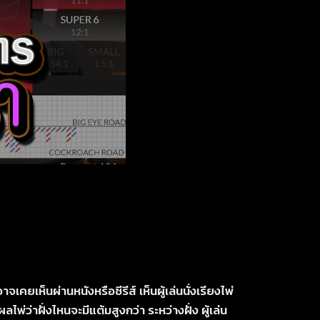
คยเห็นผ่านหนังหรือซีรีส์ เห็นผู้เล่นนั่งเรียงไพ่
่ว่าฝั่งไหนจะมีแต้มสูงกว่า ระหว่างฝั่ง ผู้เล่น