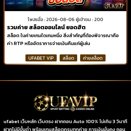
โพสเมื่อ : 2026-08-06
ผู้เข้าชม : 200
รวมค่าย สล็อตออนไลน์ ยอดฮิต
สล็อต ในค่ายเกมใดเกมหนึ่ง สิ่งสำคัญที่ต้องพิจารณาคือ
ค่า RTP หรืออัตราการจ่ายเงินคืนแก่ผู้เล่น
UFABET VIP
สล็อต
ค่ายสล็อต
ufabet เว็บหลัก เว็บตรง ฝากถอน Auto 100% ไม่เกิน 3 วินาที
ฝากไม่มีขั้นต่ำ พร้อมเกมสล็อตครบทุกค่าย การเงินมั่นคง ถอน