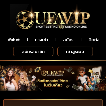
ทาง
ufabet
เข้า
ufabet
|
ทางเข้า
|
สมัคร
|
ติดต่อ
สมัคร
ติดต่อ
สมัครสมาชิก
เข้าสู่ระบบ