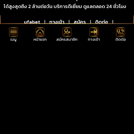
ได้สูงสุดถึง 2 ล้านต่อวัน บริการดีเยี่ยม ดูแลตลอด 24 ชั่วโมง
ufabet
ทางเข้า
สมัคร
ติดต่อ
|
|
|
|
ข้อกำหนดและเงื่อนไข
|
เมนู
หน้าแรก
สมัครสมาชิก
ทางเข้า
ติดต่อ
นโยบายความเป็นส่วนตัว (Privacy Policy)
สมัครสมาชิก
เข้าสู่ระบบ
LOG-IN
Copyright ©
ufabetvip.org
, All Right Reserved.