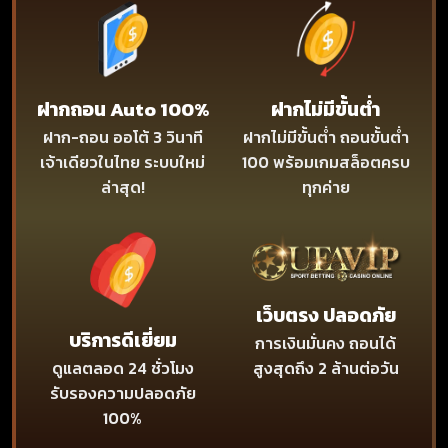
ฝากถอน Auto 100%
ฝากไม่มีขั้นต่ำ
ฝาก-ถอน ออโต้ 3 วินาที
ฝากไม่มีขั้นต่ำ ถอนขั้นต่ำ
เจ้าเดียวในไทย ระบบใหม่
100 พร้อมเกมสล็อตครบ
ล่าสุด!
ทุกค่าย
เว็บตรง ปลอดภัย
บริการดีเยี่ยม
การเงินมั่นคง ถอนได้
สูงสุดถึง 2 ล้านต่อวัน
ดูแลตลอด 24 ชั่วโมง
รับรองความปลอดภัย
100%