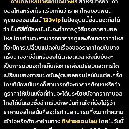
ค่าบอลไหลมีวิธีอ่านอย่างไร
สำหรับวิธีอ่านค่า
บอลไหลหรือที่เราเรียกกันว่าราคาไหลของพนัน
ฟุตบอลออนไลน์
123
vip
ในปัจจุบันนี้ซึ่งมันจะถือได้
ว่าเป็นวิธีที่นักพนันนั้นจะทำการดูวิธีของราคาบอล
ไหล โดยท่านจะสามารถทำการดูและสังเกตราคาไหล
ที่จะมีการเปลี่ยนแปลงในเรื่องของราคาโดยในบาง
ครั้งอาจจะมีขึ้นหรือลงได้ตลอดเวลาซึ่งนั่นมันจะ
เป็นการบ่งบอกให้เห็นถึงการเสียเปรียบและการได้
เปรียบของการแข่งขันฟุตบอลออนไลน์ในแต่ละครั้ง
โดยที่นักพนันเองก็สามารถที่จะทำการศึกษาหรือว่า
ดูราคาให้เป็นเพื่อที่ท่านจะได้ประโยชน์จากราคาบอล
ไหลได้นั่นเองซึ่งสำหรับนักพนันท่านใดที่ยังไม่รู้ว่า
ราคาบอลไหลนั้นคืออะไรท่านสามารถที่จะมาทำความ
เข้าใจหรือศึกษาผ่านทาง
กีฬาอออนไลน์
โดยในวันนี้