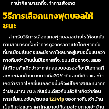
ค่าน้ำก็สามารถที่จะทำการสังเกต
วิธีการเลือกแทงฟุตบอลให้
ชนะ
สำหรับวิธีการเลือกแทงฟุตบอลอย่างไรให้ชนะนั้น
ท่านสามารถที่จะทำการดูจากราคาเปิดโดยหากทีม
ที่มาเยือนเป็นต่อและมีราคาไหลมาอยู่เสมอนั้นแปลว่า
ทางทีมเจ้าบ้านนั้นมีโอกาสที่จะชนะหรืออาจจะเสมอ
ก็ได้โดยถ้าเกิดว่าราคาไหลลงบอลรองก็จะมีโอกาสที่
จะชนะค่อนข้างมากกว่าถึง70% กันเลยทีเดียวและถ้า
เกิดว่าราคาไหลขึ้นบอลต่อนั้นก็จะมีโอกาสชนะที่มากก
ว่าประมาณ 70% กันเช่นเดียวกันแล้วถ้าเกิดว่าก่อน
การเริ่มแข่งขันฟุตบอล
123
vip
ของทางทีมเจ้าบ้าน
เป็นทีมต่อและราคาไหลมาอยู่ที่เสมอโดยทางเจ้าบ้าน