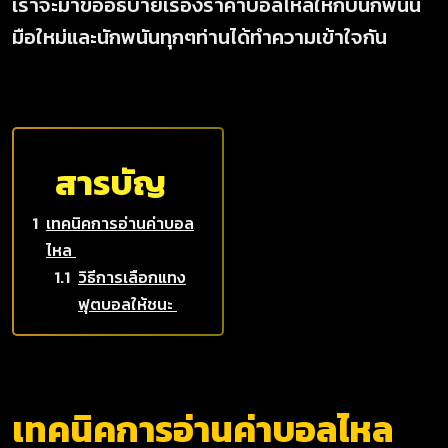
เราจะมาขออธิบายเรื่องราคาบอลไหลให้กับนักพนัน
มือใหม่และนักพนันทุกๆท่านได้ทำความเข้าใจกัน
เทคนิคการอ่านค่าบอล
ไหล
วิธีการเลือกแทง
ฟุตบอลให้ชนะ
เทคนิคการอ่านค่าบอลไหล