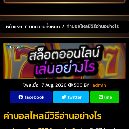
ค่าบอลไหลมีวิธีอ่านอย่างไร
หน้าแรก
บทความทั้งหมด
โพสเมื่อ : 7 Aug. 2026
500
BY :
admin
facebook
twitter
line
ค่าบอลไหลมีวิธีอ่านอย่างไร