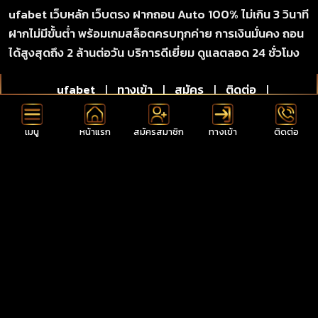
ufabet เว็บหลัก เว็บตรง ฝากถอน Auto 100% ไม่เกิน 3 วินาที
ฝากไม่มีขั้นต่ำ พร้อมเกมสล็อตครบทุกค่าย การเงินมั่นคง ถอน
ได้สูงสุดถึง 2 ล้านต่อวัน บริการดีเยี่ยม ดูแลตลอด 24 ชั่วโมง
ufabet
ทางเข้า
สมัคร
ติดต่อ
|
|
|
|
ข้อกำหนดและเงื่อนไข
|
เมนู
หน้าแรก
สมัครสมาชิก
ทางเข้า
ติดต่อ
นโยบายความเป็นส่วนตัว (Privacy Policy)
สมัครสมาชิก
เข้าสู่ระบบ
LOG-IN
Copyright ©
ufabetvip.org
, All Right Reserved.