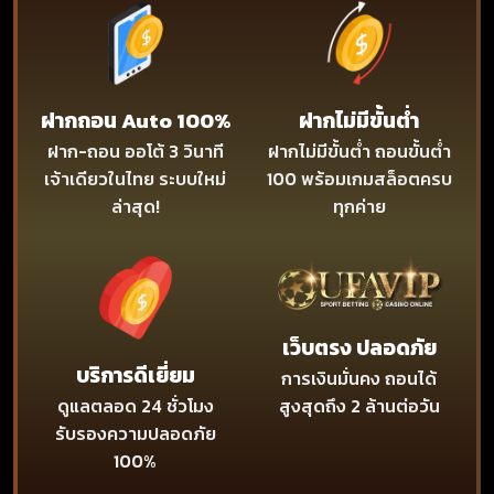
ฝากถอน Auto 100%
ฝากไม่มีขั้นต่ำ
ฝาก-ถอน ออโต้ 3 วินาที
ฝากไม่มีขั้นต่ำ ถอนขั้นต่ำ
เจ้าเดียวในไทย ระบบใหม่
100 พร้อมเกมสล็อตครบ
ล่าสุด!
ทุกค่าย
เว็บตรง ปลอดภัย
บริการดีเยี่ยม
การเงินมั่นคง ถอนได้
สูงสุดถึง 2 ล้านต่อวัน
ดูแลตลอด 24 ชั่วโมง
รับรองความปลอดภัย
100%