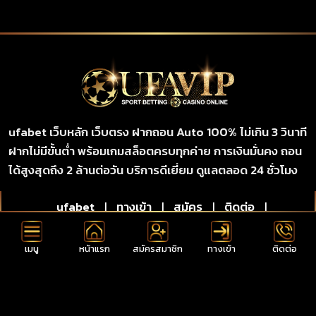
ufabet เว็บหลัก เว็บตรง ฝากถอน Auto 100% ไม่เกิน 3 วินาที
ฝากไม่มีขั้นต่ำ พร้อมเกมสล็อตครบทุกค่าย การเงินมั่นคง ถอน
ได้สูงสุดถึง 2 ล้านต่อวัน บริการดีเยี่ยม ดูแลตลอด 24 ชั่วโมง
ufabet
ทางเข้า
สมัคร
ติดต่อ
|
|
|
|
ข้อกำหนดและเงื่อนไข
|
เมนู
หน้าแรก
สมัครสมาชิก
ทางเข้า
ติดต่อ
นโยบายความเป็นส่วนตัว (Privacy Policy)
สมัครสมาชิก
เข้าสู่ระบบ