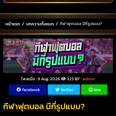
กีฬาฟุตบอล มีกี่รูปแบบ?
หน้าแรก
บทความทั้งหมด
โพสเมื่อ : 9 Aug. 2026
323
BY :
admin
facebook
twitter
line
กีฬาฟุตบอล มีกี่รูปแบบ?