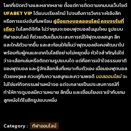
โลกที่เปิดกว้างและหลากหลาย ตั้งแต่การติดตามเกมบนเว็บไซต์
UFABET VIP
ได้แบบเรียลไทม์ ไปจนถึงการวิเคราะห์เชิงลึก
หรือการแข่งขันที่มพร้อม
คู่มือแทงบอลออนไลน์ ครบจบในที่
เดียว
ในโลกดิจิทัล ไม่ว่าคุณจะชอบฟุตบอลในมุมไหน รูปแบบ
กีฬาออนไลน์ ก็ช่วยเติมเต็มประสบการณ์ให้ฟุตบอลสนุก ลึก
และใกล้ตัวมากขึ้น และสะท้อนให้เห็นว่าฟุตบอลยังคงพัฒนาไป
พร้อมกับผู้คนและเทคโนโลยีอย่างไม่หยุดยั้ง หัวใจสำคัญไม่ใช่
ว่าจะเลือกเล่นหรือติดตามรูปแบบใด แต่คือการเข้าใจธรรมชาติ
ของฟุตบอล และรู้จักเลือกสิ่งที่เหมาะกับตัวเอง เมื่อมองฟุตบอล
ด้วยเหตุผล ควบคู่กับความสนุกและความพอดี
บอลออนไลน์
จะ
ไม่ใช่แค่กิจกรรมผ่านหน้าจอ แต่จะกลายเป็นประสบการณ์ที่
ทำให้การดูบอลมีความหมาย ลึกขึ้น และเชื่อมโยงเราเข้ากับเกม
ลูกหนังได้ในอีกรูปแบบหนึ่ง
Category :
กีฬาออนไลน์