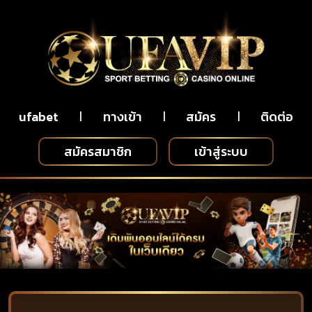
ทาง
ufabet
เข้า
ufabet
|
ทางเข้า
|
สมัคร
|
ติดต่อ
สมัคร
ติดต่อ
สมัครสมาชิก
เข้าสู่ระบบ