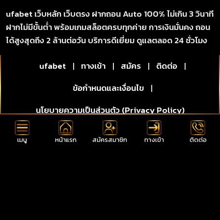
ufabet เว็บหลัก เว็บตรง ฝากถอน Auto 100% ไม่เกิน 3 วินาที
ฝากไม่มีขั้นต่ำ พร้อมเกมสล็อตครบทุกค่าย การเงินมั่นคง ถอน
ได้สูงสุดถึง 2 ล้านต่อวัน บริการดีเยี่ยม ดูแลตลอด 24 ชั่วโมง
ufabet
ทางเข้า
สมัคร
ติดต่อ
|
|
|
|
ข้อกำหนดและเงื่อนไข
|
นโยบายความเป็นส่วนตัว (Privacy Policy)
สมัครสมาชิก
เข้าสู่ระบบ
เมนู
หน้าแรก
สมัครสมาชิก
ทางเข้า
ติดต่อ
LOG-IN
Copyright ©
ufabetvip.org
, All Right Reserved.