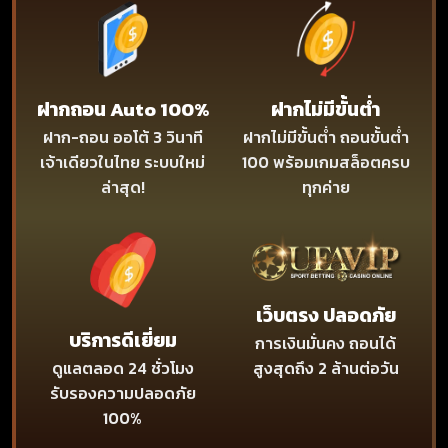
ฝากถอน Auto 100%
ฝากไม่มีขั้นต่ำ
ฝาก-ถอน ออโต้ 3 วินาที
ฝากไม่มีขั้นต่ำ ถอนขั้นต่ำ
เจ้าเดียวในไทย ระบบใหม่
100 พร้อมเกมสล็อตครบ
ล่าสุด!
ทุกค่าย
เว็บตรง ปลอดภัย
บริการดีเยี่ยม
การเงินมั่นคง ถอนได้
สูงสุดถึง 2 ล้านต่อวัน
ดูแลตลอด 24 ชั่วโมง
รับรองความปลอดภัย
100%