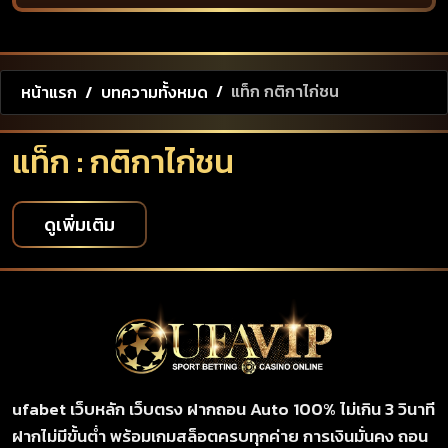
แท็ก กติกาไก่ชน
หน้าแรก
บทความทั้งหมด
แท็ก : กติกาไก่ชน
ดูเพิ่มเติม
ufabet เว็บหลัก เว็บตรง ฝากถอน Auto 100% ไม่เกิน 3 วินาที
ฝากไม่มีขั้นต่ำ พร้อมเกมสล็อตครบทุกค่าย การเงินมั่นคง ถอน